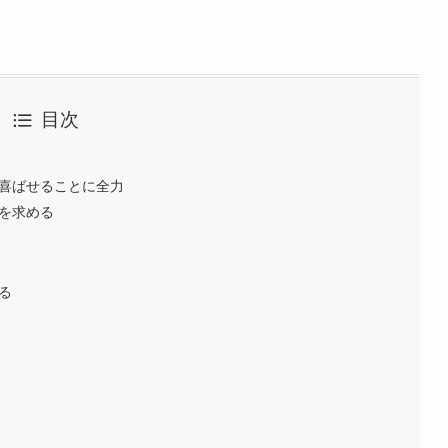
目次
を喜ばせることに全力
定を求める
る