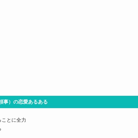
（領事）
の恋愛あるある
ることに全力
る