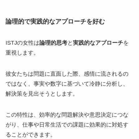
論理的で実践的なアプローチを好む
ISTJの女性は
論理的思考
と
実践的なアプローチ
を
重視します。
彼女たちは問題に直面した際、感情に流されるの
ではなく、事実や数字に基づいて冷静に分析し、
解決策を見出そうとします。
この特性は、効率的な問題解決や意思決定につな
がり、仕事や日常生活での課題に効果的に対処す
ることができます。