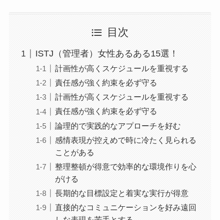
目次
ISTJ（管理者）女性あるある15選！
計画性が高くスケジュールを重視する
責任感が強く約束を必ず守る
計画性が高くスケジュールを重視する
責任感が強く約束を必ず守る
論理的で実践的なアプローチを好む
感情表現が控えめで時に冷たく見られる
ことがある
整理整頓が得意で効率的な環境作りを心
がける
長期的な目標設定と着実な実行が得意
直接的なコミュニケーションを好み遠回
しな表現を苦手とする