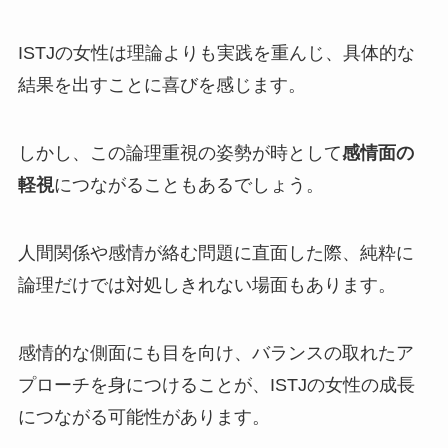
ISTJの女性は理論よりも実践を重んじ、具体的な
結果を出すことに喜びを感じます。
しかし、この論理重視の姿勢が時として
感情面の
軽視
につながることもあるでしょう。
人間関係や感情が絡む問題に直面した際、純粋に
論理だけでは対処しきれない場面もあります。
感情的な側面にも目を向け、バランスの取れたア
プローチを身につけることが、ISTJの女性の成長
につながる可能性があります。