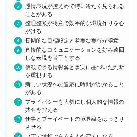
感情表現が控えめで時に冷たく見られる
ことがある
整理整頓が得意で効率的な環境作りを心
がける
長期的な目標設定と着実な実行が得意
直接的なコミュニケーションを好み遠回
しな表現を苦手とする
信頼できる情報源と事実に基づいた判断
を重視する
新しい状況への適応に時間がかかること
がある
プライバシーを大切にし個人的な情報の
共有を控える
仕事とプライベートの境界線をはっきり
させる
忠実で信頼できる友人や恋人になる