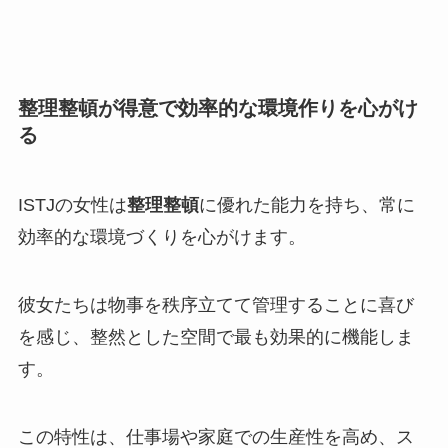
整理整頓が得意で効率的な環境作りを心がけ
る
ISTJの女性は
整理整頓
に優れた能力を持ち、常に
効率的な環境づくりを心がけます。
彼女たちは物事を秩序立てて管理することに喜び
を感じ、整然とした空間で最も効果的に機能しま
す。
この特性は、仕事場や家庭での生産性を高め、ス